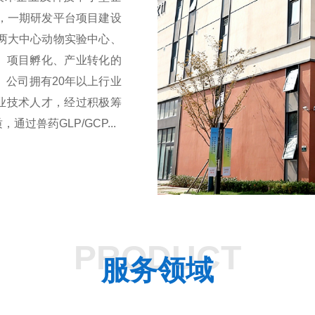
台，一期研发平台项目建设
含两大中心动物实验中心、
、项目孵化、产业转化的
。公司拥有20年以上行业
业技术人才，经过积极筹
过兽药GLP/GCP...
PRODUCT
服务领域